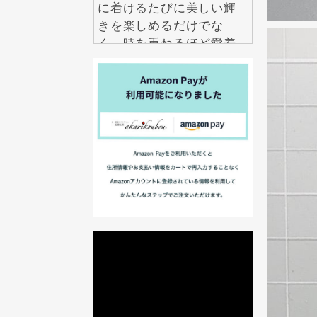
に着けるたびに美しい輝
きを楽しめるだけでな
く、時を重ねるほど愛着
も深まります。 毎日の自
分を少し誇らしくしてく
れる特別な一品を、ぜひ
手に取ってみてくださ
い。
2026.7.22
伝統工芸というと特別な
日に楽しむものという印
象がありますが、紅里工
房の螺鈿ジュエリーは日
常にも自然になじむデザ
インが魅力です。 シンプ
ルな装いにも上品なアク
セントを加え、年齢を問