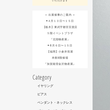
いただけます
＝ 出展催事のご案内 ＝
◉４月１０日〜１５日
【栃木】東武宇都宮百貨店
５階イベントプラザ
『北陸物産展』
◉６月６日〜１５日
【福岡】小倉井筒屋
本館8階催場
『加賀能登金沢物産展』
Category
イヤリング
ピアス
ペンダント・ネックレス