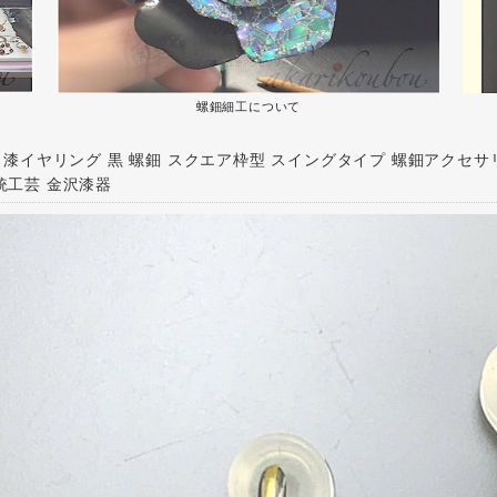
螺鈿細工について
5】漆イヤリング 黒 螺鈿 スクエア枠型 スイングタイプ 螺鈿アクセ
統工芸 金沢漆器