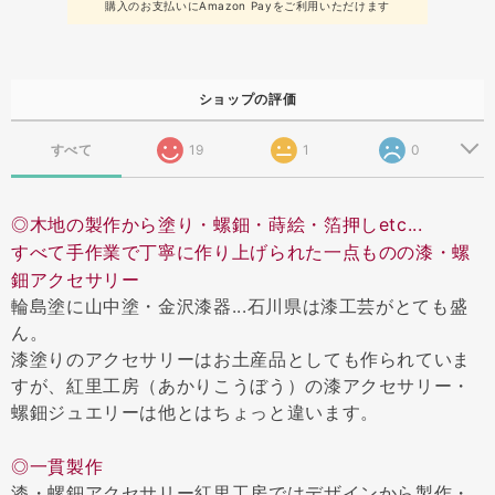
購入のお支払いにAmazon Payをご利用いただけます
ショップの評価
すべて
19
1
0
◎木地の製作から塗り・螺鈿・蒔絵・箔押しetc...
すべて手作業で丁寧に作り上げられた一点ものの漆・螺
鈿アクセサリー
輪島塗に山中塗・金沢漆器...石川県は漆工芸がとても盛
ん。
漆塗りのアクセサリーはお土産品としても作られていま
すが、紅里工房（あかりこうぼう）の漆アクセサリー・
螺鈿ジュエリーは他とはちょっと違います。
◎一貫製作
漆・螺鈿アクセサリー紅里工房ではデザインから製作・