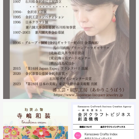
皆様には多大なご心配をおかけしており心苦しいばかりで
はありますが、今後とも紅里工房をどうぞよろしくお願い
いたします。
漆工芸・紅里工房 寺嶋絵里子
2023.02
2月21日から27日まで 仙台三越で開催中の『第22回 金
沢・能登 美味と美技展』に出展しています。会場には作
者本人がおりますのでお近くの方はぜひ遊びにいらしてく
ださい。お待ちしております。
2023.02
2月19日から23日まで 東京・上野の森美術館で開催中の
『第28回 日本の美術展』に出展しています。
2023.02
昨年初めからT-BASE銀座ギャラリーさんのご依頼で螺鈿
細工のソフビフィギュア装飾のお仕事させていただいてま