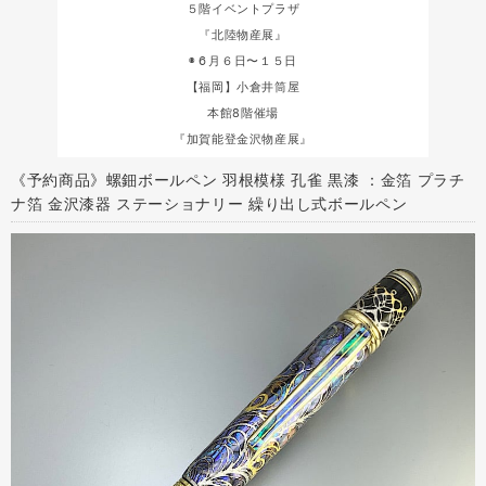
５階イベントプラザ
『北陸物産展』
◉６月６日〜１５日
【福岡】小倉井筒屋
本館8階催場
『加賀能登金沢物産展』
《予約商品》螺鈿ボールペン 羽根模様 孔雀 黒漆 ：金箔 プラチ
ナ箔 金沢漆器 ステーショナリー 繰り出し式ボールペン