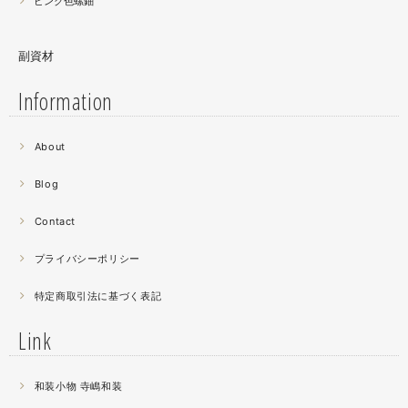
ピンク色螺鈿
副資材
Information
2021.06
About
螺鈿細工の工程。青みの強い鮑貝を使ってステンドグラス
みたいに貼り合わせています。
Blog
曲面に螺鈿するためには貝も小さなカケラを使う必要が...
昔作った２０００ピースのジグソーパズルを思い出す。ひ
Contact
たすら地味。
プライバシーポリシー
2021.04
特定商取引法に基づく表記
薔薇のブローチ木地制作中。
この後漆を塗り重ねると厚みが増すため、木地はなるべく
Link
薄く作らねば。。。パキッとやってしまったときの悲しさ
が半端ない
和装小物 寺嶋和装