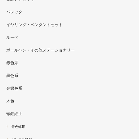
ただ今 東武百貨店船橋店に出展中です。9月20日まで4階
イベントスペースにいます。お近くの方はぜひお越しくだ
バレッタ
さい。
イヤリング・ペンダントセット
2022.09
ルーペ
螺鈿ソフビでお世話になっているT-BASE銀座ギャラリー
さんの渋谷パルコでの展示イベントに、アートソフビ『匠
ボールペン・その他ステーショナリー
シリーズ』紅里工房螺鈿装飾も展示されています。アクセ
サリーとはまた違った美しさがあると思うのでぜひご覧く
赤色系
ださい。螺鈿装飾ソフビの詳細はブログに載せています。
黒色系
金銀色系
木色
螺鈿細工
青色螺鈿