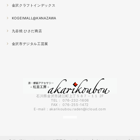
2021.04
金沢クラフトインデックス
春の催事もひと段落
秋の催事シーズンに向けてまた木地を作り始めました。
KOGEIMALL@KANAZAWA
九谷焼 ひさだ商店
2021.04
4月になりました。工房の前を流れる浅野川を挟んだ向か
金沢市デジタル工芸展
いの桜が満開になりました。
2021.03
『いしかわ工芸の担い手作品展』に出品中。５月１０日ま
で石川県地場産業振興センター本館１階にて開催です。石
川県内で活動する５０歳未満の作り手６０人による展示会
です。
石川県金沢市諸江町上丁５８７－１１ 2F
TEL： 076-232-1606
FAX： 076-255-1472
2021.03
E-mail：
akarikoubou.raden@icloud.com
3月に入りようやく暖かくなってきました。コロナも早く
終息してくれればいいのにと思う今日この頃です。先日、
出張催事で仙台に行ってきましたが地震の直後で予約して
いた新幹線が運休になってしまい急遽バスで仙台に向かう