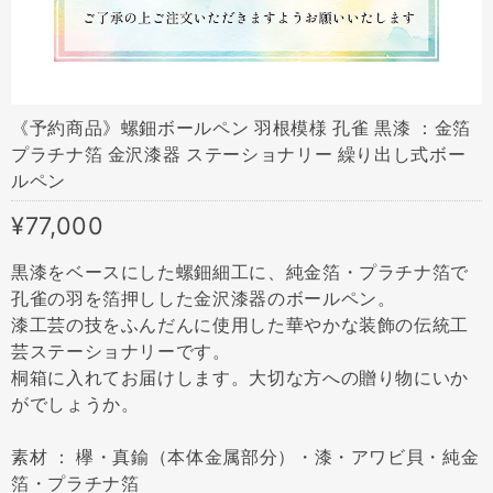
《予約商品》螺鈿ボールペン 羽根模様 孔雀 黒漆 ：金箔
プラチナ箔 金沢漆器 ステーショナリー 繰り出し式ボー
ルペン
¥77,000
黒漆をベースにした螺鈿細工に、純金箔・プラチナ箔で
孔雀の羽を箔押しした金沢漆器のボールペン。
漆工芸の技をふんだんに使用した華やかな装飾の伝統工
芸ステーショナリーです。
桐箱に入れてお届けします。大切な方への贈り物にいか
がでしょうか。
素材 ： 欅・真鍮（本体金属部分）・漆・アワビ貝・純金
箔・プラチナ箔