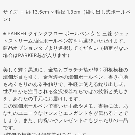
サイズ ： 縦 13.5cm × 軸径 1.3cm（繰り出し式ボールペ
ン）
※ PARKER クインクフロー ボールペン芯 と 三菱 ジェッ
トストリーム油性ボールペン芯をお選びいただけます。
商品オプションタブより選択してください（指定がない
場合はPARKER芯が入ります）
美しく輝く黒漆に、金箔とプラチナ箔が輝く羽根模様の
螺鈿が目を引く、金沢漆器の螺鈿ボールペン。書き心地
もぬくもりのある手触りで、手軽に使える繰り出し式。
世界中から注目される金沢漆器ならではの技術と美しさ
を、あなたの手元にお届けします。
この螺鈿ボールペンで書いた手紙やメモ、書類には、あ
なたのユニークなセンスとエレガントさが伝わることで
しょう。また、内祝いやプレゼントにもぴったりの一品
です。
※螺鈿の模様には個体差がございます。