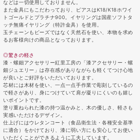
などは一切使用しておりません。
また金具にもこだわっており、ピアスはK18/K18ホワイ
トゴールドとプラチナ900。イヤリングは国産ソフトタ
ッチ無痛イヤリング（特許金具）を使用。
玉チェーンもビーズではなく天然石を使い、本物を求め
るお客様向けの商品となっております。
◎驚きの軽さ
漆・螺鈿アクセサリー紅里工房の「漆アクセサリー・螺
鈿ジュエリー」は存在感がありながらも軽くてつけ心地
が良いとご好評をいただいております。
芯材には木材を使い、一点一点手作業で彫刻しているの
で軽さがあり、身につけていて肩が凝りにくいのも嬉し
いポイントです。
塗り重ねられた漆の持つ温かみと、木の優しさ、軽さも
実感いただけるデザイン。
仕上げにはウレタンコート（食品衛生法・各種安全基準
に適合）をかけており、漆に弱い方にも安心してお使い
いただくことができるように工夫しています。