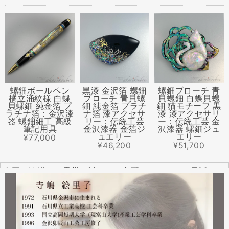
螺鈿ボールペン
黒漆 金沢箔 螺鈿
螺鈿ブローチ 青
橘立涌紋様 白蝶
ブローチ 青貝螺
貝螺鈿 白蝶貝螺
貝螺鈿 純金箔 プ
鈿 純金箔 プラチ
鈿 猫モチーフ 黒
ラチナ箔：金沢漆
ナ箔 漆アクセサ
漆 漆アクセサリ
器 螺鈿細工 高級
リー：伝統工芸
ー：伝統工芸 金
筆記用具
金沢漆器 金箔ジ
沢漆器 螺鈿ジュ
ュエリー
エリー
¥77,000
¥46,200
¥51,700
全国の皆様より震災に対するご心配のメールやお電話をた
くさんいただきました。ありがとうございます。
幸い紅里工房にはそれほどの被害もなく、ただいま通常の
営業をしております。配送につきましても金沢から発送す
る分につきましては問題ありませんのでご安心ください。