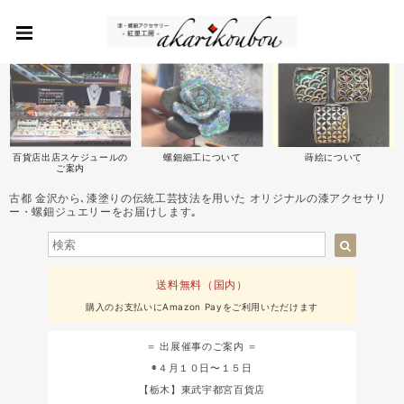
百貨店出店スケジュールの
螺鈿細工について
蒔絵について
ご案内
古都 金沢から､漆塗りの伝統工芸技法を用いた オリジナルの漆アクセサリ
ー・螺鈿ジュエリーをお届けします｡
送料無料（国内）
購入のお支払いにAmazon Payをご利用いただけます
＝ 出展催事のご案内 ＝
◉４月１０日〜１５日
【栃木】東武宇都宮百貨店