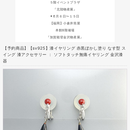
５階イベントプラザ
『北陸物産展』
◉６月６日〜１５日
【福岡】小倉井筒屋
本館8階催場
『加賀能登金沢物産展』
【予約商品】【sv925】漆イヤリング 赤黒ぼかし塗り なす型 ス
イング 漆アクセサリー ： ソフトタッチ無痛イヤリング 金沢漆
器