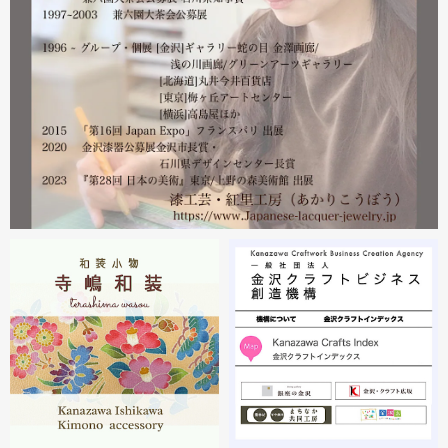
2023.02
2月21日から27日まで 仙台三越で開催中の『第22回 金
沢・能登 美味と美技展』に出展しています。会場には作
者本人がおりますのでお近くの方はぜひ遊びにいらしてく
ださい。お待ちしております。
2023.02
2月19日から23日まで 東京・上野の森美術館で開催中の
『第28回 日本の美術展』に出展しています。
2023.02
昨年初めからT-BASE銀座ギャラリーさんのご依頼で螺鈿
細工のソフビフィギュア装飾のお仕事させていただいてま
す。広面積への螺鈿細工や蒔絵となりますのでかなりの高
額品になりますがご好評のようで嬉しい限りです(^^)写真
はドラマに登場していたキャラクターです。