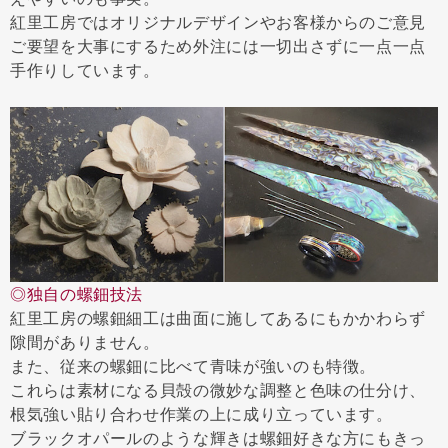
紅里工房ではオリジナルデザインやお客様からのご意見
ご要望を大事にするため外注には一切出さずに一点一点
手作りしています。
◎独自の螺鈿技法
紅里工房の螺鈿細工は曲面に施してあるにもかかわらず
隙間がありません。
また、従来の螺鈿に比べて青味が強いのも特徴。
これらは素材になる貝殻の微妙な調整と色味の仕分け、
根気強い貼り合わせ作業の上に成り立っています。
ブラックオパールのような輝きは螺鈿好きな方にもきっ