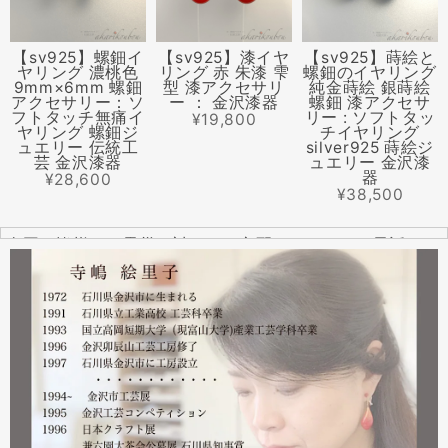
【sv925】螺鈿イ
【sv925】漆イヤ
【sv925】蒔絵と
ヤリング 濃桃色
リング 赤 朱漆 雫
螺鈿のイヤリング
9mm×6mm 螺鈿
型 漆アクセサリ
純金蒔絵 銀蒔絵
アクセサリー：ソ
ー ： 金沢漆器
螺鈿 漆アクセサ
フトタッチ無痛イ
リー : ソフトタッ
¥19,800
ヤリング 螺鈿ジ
チイヤリング
ュエリー 伝統工
silver925 蒔絵ジ
芸 金沢漆器
ュエリー 金沢漆
器
¥28,600
¥38,500
全国の皆様より震災に対するご心配のメールやお電話をた
くさんいただきました。ありがとうございます。
幸い紅里工房にはそれほどの被害もなく、ただいま通常の
営業をしております。配送につきましても金沢から発送す
る分につきましては問題ありませんのでご安心ください。
皆様には多大なご心配をおかけしており心苦しいばかりで
はありますが、今後とも紅里工房をどうぞよろしくお願い
いたします。
漆工芸・紅里工房 寺嶋絵里子