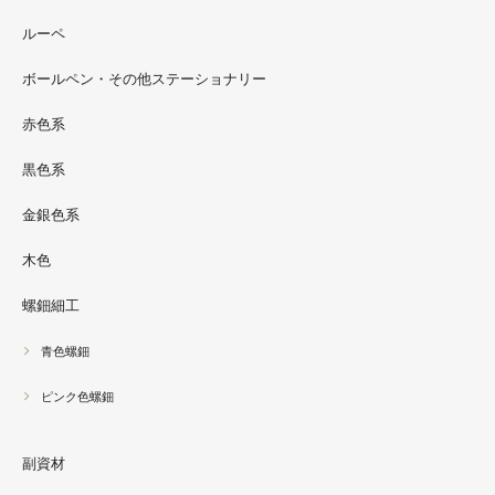
2022.09
ルーペ
螺鈿ソフビでお世話になっているT-BASE銀座ギャラリー
さんの渋谷パルコでの展示イベントに、アートソフビ『匠
ボールペン・その他ステーショナリー
シリーズ』紅里工房螺鈿装飾も展示されています。アクセ
サリーとはまた違った美しさがあると思うのでぜひご覧く
赤色系
ださい。螺鈿装飾ソフビの詳細はブログに載せています。
黒色系
金銀色系
木色
螺鈿細工
青色螺鈿
ピンク色螺鈿
副資材