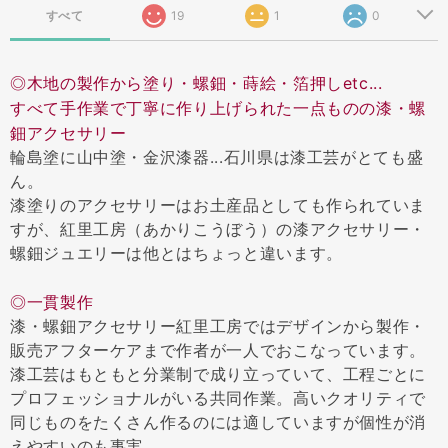
すべて
19
1
0
◎木地の製作から塗り・螺鈿・蒔絵・箔押しetc...
すべて手作業で丁寧に作り上げられた一点ものの漆・螺
鈿アクセサリー
輪島塗に山中塗・金沢漆器...石川県は漆工芸がとても盛
ん。
漆塗りのアクセサリーはお土産品としても作られていま
すが、紅里工房（あかりこうぼう）の漆アクセサリー・
螺鈿ジュエリーは他とはちょっと違います。
◎一貫製作
漆・螺鈿アクセサリー紅里工房ではデザインから製作・
販売アフターケアまで作者が一人でおこなっています。
漆工芸はもともと分業制で成り立っていて、工程ごとに
プロフェッショナルがいる共同作業。高いクオリティで
同じものをたくさん作るのには適していますが個性が消
えやすいのも事実。