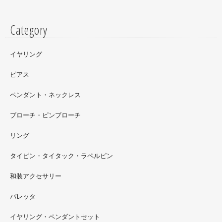
Category
イヤリング
ピアス
ペンダント・ネックレス
ブローチ・ピンブローチ
リング
タイピン・タイタック・ラペルピン
2022.09
和装アクセサリー
ただ今 東武百貨店船橋店に出展中です。9月20日まで4階
イベントスペースにいます。お近くの方はぜひお越しくだ
バレッタ
さい。
イヤリング・ペンダントセット