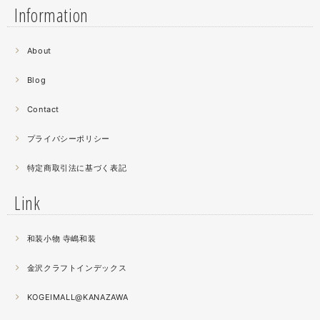
Information
2021.06
About
螺鈿細工の工程。青みの強い鮑貝を使ってステンドグラス
みたいに貼り合わせています。
Blog
曲面に螺鈿するためには貝も小さなカケラを使う必要が...
昔作った２０００ピースのジグソーパズルを思い出す。ひ
Contact
たすら地味。
プライバシーポリシー
2021.04
特定商取引法に基づく表記
薔薇のブローチ木地制作中。
この後漆を塗り重ねると厚みが増すため、木地はなるべく
Link
薄く作らねば。。。パキッとやってしまったときの悲しさ
が半端ない
和装小物 寺嶋和装
2021.04
金沢クラフトインデックス
春の催事もひと段落
秋の催事シーズンに向けてまた木地を作り始めました。
KOGEIMALL@KANAZAWA