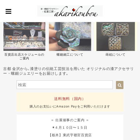
百貨店出店スケジュールの
螺鈿細工について
蒔絵について
ご案内
古都 金沢から､漆塗りの伝統工芸技法を用いた オリジナルの漆アクセサリ
ー・螺鈿ジュエリーをお届けします｡
送料無料（国内）
購入のお支払いにAmazon Payをご利用いただけます
＝ 出展催事のご案内 ＝
◉４月１０日〜１５日
【栃木】東武宇都宮百貨店